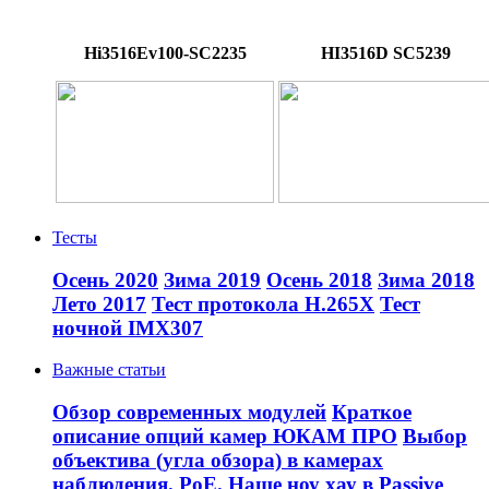
Hi3516Ev100-SC2235
HI3516D SC5239
Тесты
Осень 2020
Зима 2019
Осень 2018
Зима 2018
Лето 2017
Тест протокола H.265X
Тест
ночной IMX307
Важные статьи
Обзор современных модулей
Краткое
описание опций камер ЮКАМ ПРО
Выбор
объектива (угла обзора) в камерах
наблюдения.
PoE. Наше ноу хау в Passive