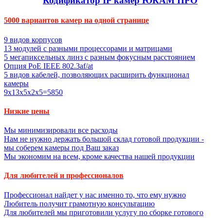
Кодификатор IP камер ЮКАМ ПРО
5000 вариантов камер на одной странице
9 видов корпусов
13 модулей с разными процессорами и матрицами
5 мегапиксельных линз с разным фокусным расстоянием
Опция PoE IEEE 802.3af/at
5 видов кабелей, позволяющих расширить функционал
камеры
9х13х5х2х5=5850
Низкие цены
Мы минимизировали все расходы
Нам не нужно держать большой склад готовой продукции -
мы соберем камеры под Ваш заказ
Мы экономим на всем, кроме качества нашей продукции
Для любителей и профессионалов
Профессионал найдет у нас именно то, что ему нужно
Любитель получит грамотную консультацию
Для любителей мы приготовили услугу по сборке готового