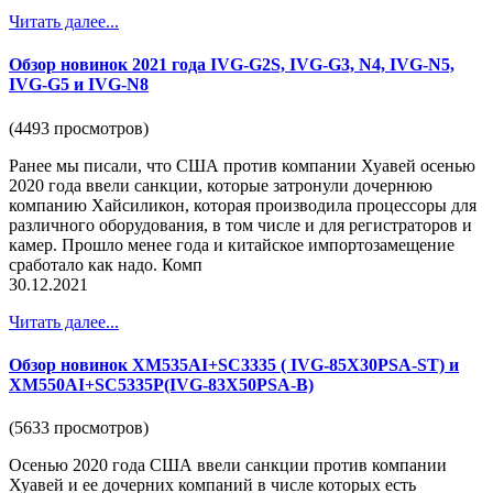
Читать далее...
Обзор новинок 2021 года IVG-G2S, IVG-G3, N4, IVG-N5,
IVG-G5 и IVG-N8
(4493 просмотров)
Ранее мы писали, что США против компании Хуавей осенью
2020 года ввели санкции, которые затронули дочернюю
компанию Хайсиликон, которая производила процессоры для
различного оборудования, в том числе и для регистраторов и
камер. Прошло менее года и китайское импортозамещение
сработало как надо. Комп
30.12.2021
Читать далее...
Обзор новинок XM535AI+SC3335 ( IVG-85X30PSA-ST) и
XM550AI+SC5335P(IVG-83X50PSA-B)
(5633 просмотров)
Осенью 2020 года США ввели санкции против компании
Хуавей и ее дочерних компаний в числе которых есть