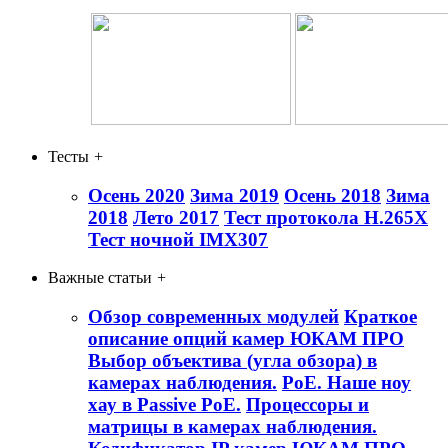
Тесты
+
Осень 2020
Зима 2019
Осень 2018
Зима
2018
Лето 2017
Тест протокола H.265X
Тест ночной IMX307
Важные статьи
+
Обзор современных модулей
Краткое
описание опций камер ЮКАМ ПРО
Выбор объектива (угла обзора) в
камерах наблюдения.
PoE. Наше ноу
хау в Passive PoE.
Процессоры и
матрицы в камерах наблюдения.