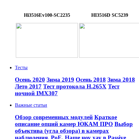
Hi3516Ev100-SC2235
HI3516D SC5239
Тесты
Осень 2020
Зима 2019
Осень 2018
Зима 2018
Лето 2017
Тест протокола H.265X
Тест
ночной IMX307
Важные статьи
Обзор современных модулей
Краткое
описание опций камер ЮКАМ ПРО
Выбор
объектива (угла обзора) в камерах
наблюдения.
PoE. Наше ноу хау в Passive