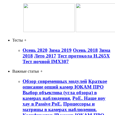
Тесты
+
Осень 2020
Зима 2019
Осень 2018
Зима
2018
Лето 2017
Тест протокола H.265X
Тест ночной IMX307
Важные статьи
+
Обзор современных модулей
Краткое
описание опций камер ЮКАМ ПРО
Выбор объектива (угла обзора) в
камерах наблюдения.
PoE. Наше ноу
хау в Passive PoE.
Процессоры и
матрицы в камерах наблюдения.