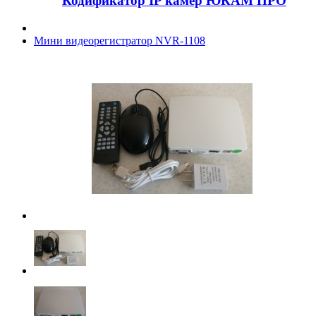
Кодификатор IP камер ЮКАМ ПРО
Мини видеорегистратор NVR-1108